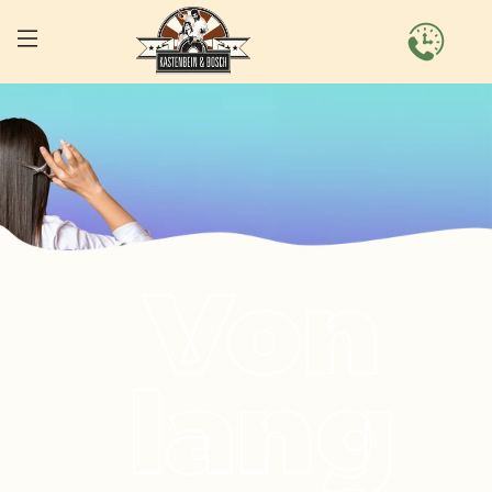
Von
lang